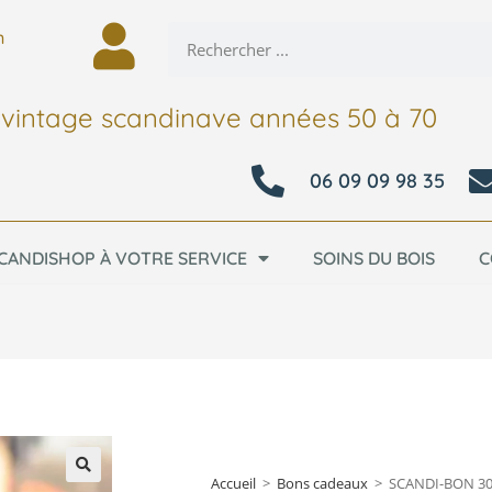
n
 vintage scandinave années 50 à 70
06 09 09 98 35
CANDISHOP À VOTRE SERVICE
SOINS DU BOIS
C
Accueil
>
Bons cadeaux
>
SCANDI-BON 3