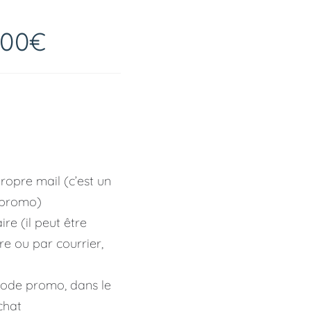
300€
ropre mail (c’est un
 promo)
ire (il peut être
e ou par courrier,
 code promo, dans le
chat