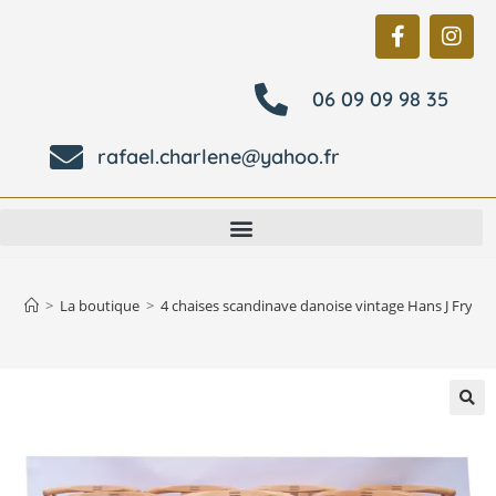
06 09 09 98 35
rafael.charlene@yahoo.fr
>
La boutique
>
4 chaises scandinave danoise vintage Hans J Fryden
🔍