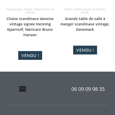
Nouveautés
,
Tables, tables basses et
Tables, tables basses et chaises
,
chaises
Vendu
Chaise scandinave danoise
Grande table de salle à
vintage signée Henning
manger scandinave vintage,
Kjaernulf, fabricant Bruno
Danemark
Hansen
VENDU !
VENDU !
06 09 09 98 35