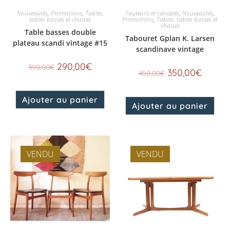
Nouveautés
,
Promotions
,
Tables,
Fauteuils et canapés
,
Nouveautés
,
tables basses et chaises
Promotions
,
Tables, tables basses et
chaises
Table basses double
Tabouret Gplan K. Larsen
plateau scandi vintage #15
scandinave vintage
290,00
€
390,00
€
350,00
€
450,00
€
Ajouter au panier
Ajouter au panier
VENDU
VENDU