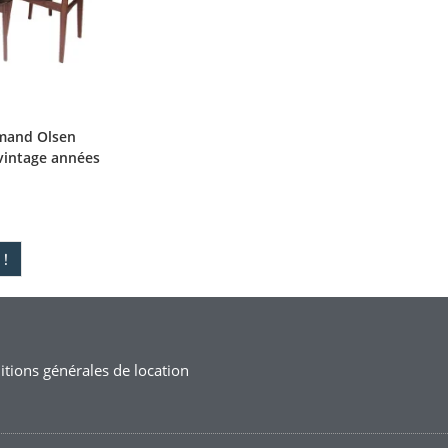
mand Olsen
vintage années
!
tions générales de location