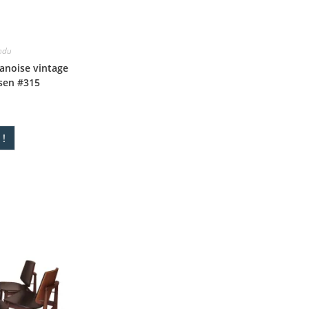
ndu
anoise vintage
sen #315
!