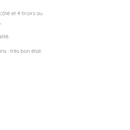
ôté et 4 tiroirs au
,
lité.
s : très bon état.