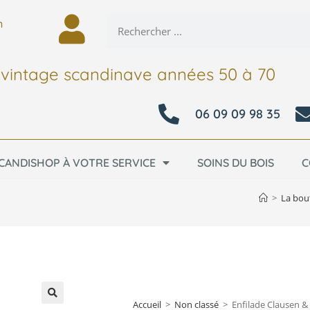
n
 vintage scandinave années 50 à 70
06 09 09 98 35
CANDISHOP À VOTRE SERVICE
SOINS DU BOIS
C
>
La bou
Accueil
>
Non classé
>
Enfilade Clausen &