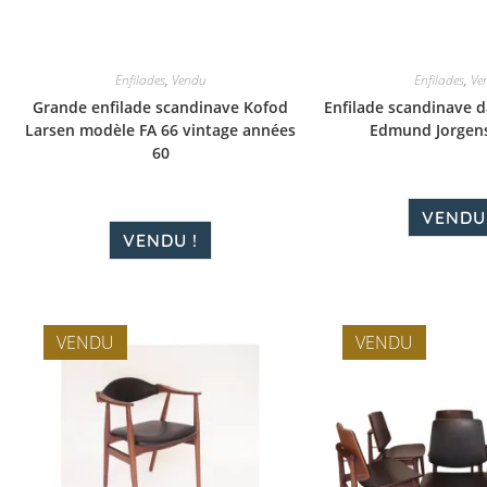
Enfilades
,
Vendu
Enfilades
,
Ve
Grande enfilade scandinave Kofod
Enfilade scandinave d
Larsen modèle FA 66 vintage années
Edmund Jorgen
60
VENDU 
VENDU !
VENDU
VENDU