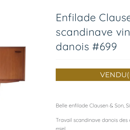
🔍
Enfilade Claus
scandinave vi
danois #699
VENDU(
Belle enfilade Clausen & Son, Si
Travail scandinave danois des 
miel.