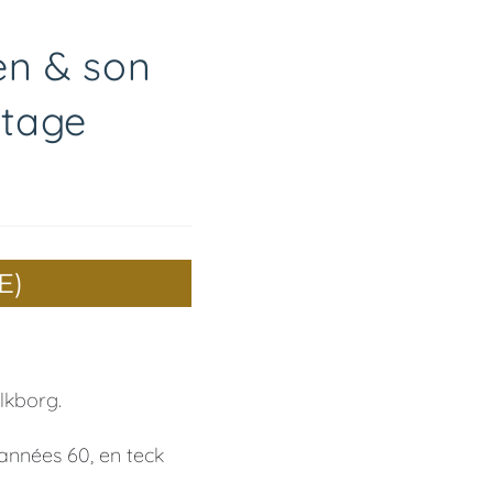
en & son
ntage
E)
lkborg.
années 60, en teck