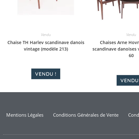
Vendu
Vendu
Chaise TH Harlev scandinave danois
Chaises Arne Hov
vintage (modèle 213)
scandinave danoises 
60
VENDU !
VENDU 
Mentions Légales
Conditions Générales de Vente
Condi