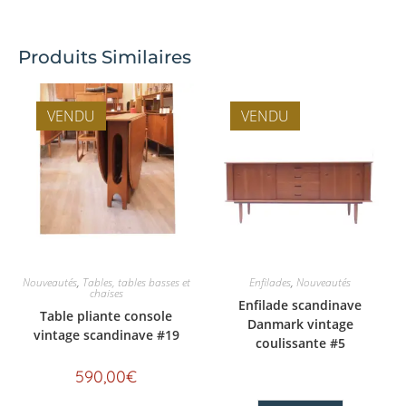
Produits Similaires
VENDU
VENDU
Nouveautés
,
Tables, tables basses et
Enfilades
,
Nouveautés
chaises
Enfilade scandinave
Table pliante console
Danmark vintage
vintage scandinave #19
coulissante #5
590,00
€