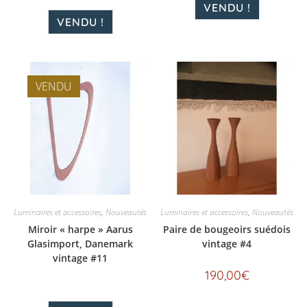
VENDU !
VENDU !
VENDU
Luminaires et accessoires
,
Nouveautés
Luminaires et accessoires
,
Nouveautés
Miroir « harpe » Aarus
Paire de bougeoirs suédois
Glasimport, Danemark
vintage #4
vintage #11
190,00
€