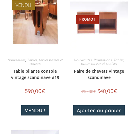
VENDU
PROMO !
Nouveautés
,
Tables, tables basses et
Nouveautés
,
Promotions
,
Tables,
chaises
tables basses et chaises
Table pliante console
Paire de chevets vintage
vintage scandinave #19
scandinave
590,00
€
340,00
€
490,00
€
VENDU !
Ajouter au panier