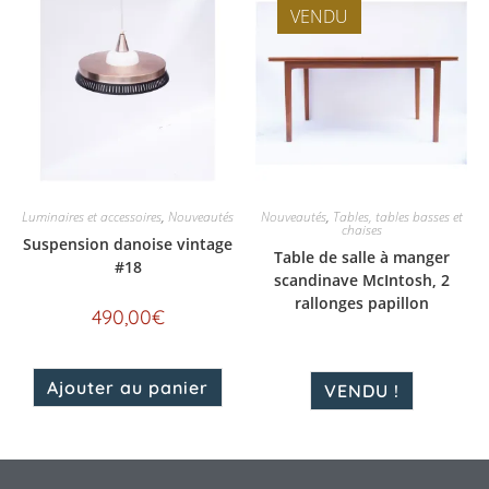
VENDU
Luminaires et accessoires
,
Nouveautés
Nouveautés
,
Tables, tables basses et
chaises
Suspension danoise vintage
Table de salle à manger
#18
scandinave McIntosh, 2
rallonges papillon
490,00
€
Ajouter au panier
VENDU !