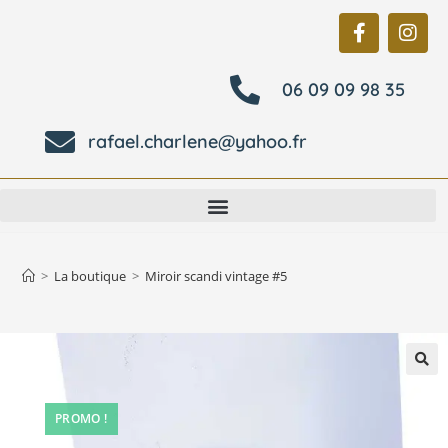
06 09 09 98 35
rafael.charlene@yahoo.fr
>
La boutique
>
Miroir scandi vintage #5
🔍
PROMO !