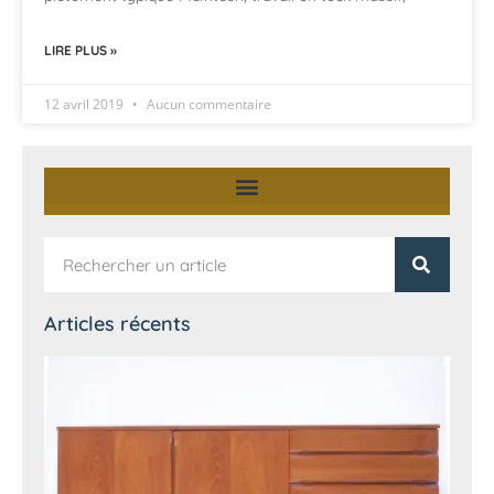
LIRE PLUS »
12 avril 2019
Aucun commentaire
Articles récents
En
sc
vi
pi
aé