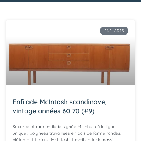
ENFILADES
Enfilade McIntosh scandinave,
vintage années 60 70 (#9)
Superbe et rare enfilade signée McIntosh à la ligne
unique : poignées travaillées en bois de forme rondes,
piétement typique McIntosh, travail en teck massif,