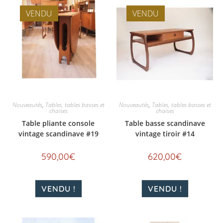
VENDU
VENDU
Nouveautés
,
Tables, tables basses et
Nouveautés
,
Tables, tables basses et
chaises
chaises
Table pliante console
Table basse scandinave
vintage scandinave #19
vintage tiroir #14
590,00
€
620,00
€
VENDU !
VENDU !