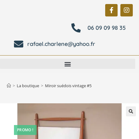
06 09 09 98 35
rafael.charlene@yahoo.fr
>
La boutique
>
Miroir suédois vintage #5
🔍
PROMO !