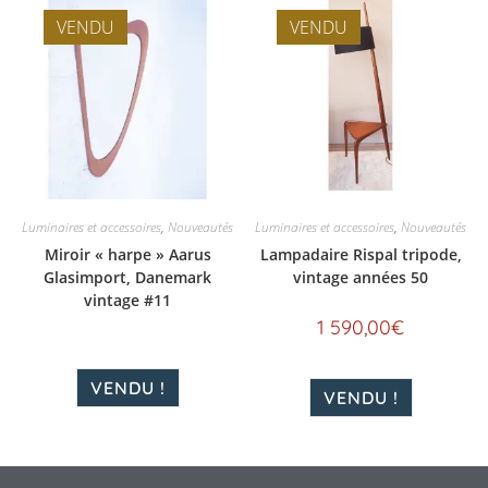
VENDU
VENDU
Luminaires et accessoires
,
Nouveautés
Luminaires et accessoires
,
Nouveautés
Miroir « harpe » Aarus
Lampadaire Rispal tripode,
Glasimport, Danemark
vintage années 50
vintage #11
1 590,00
€
VENDU !
VENDU !