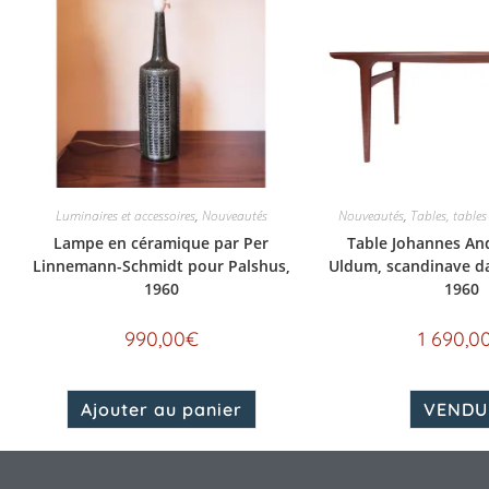
Luminaires et accessoires
,
Nouveautés
Nouveautés
,
Tables, tables
Lampe en céramique par Per
Table Johannes An
Linnemann-Schmidt pour Palshus,
Uldum, scandinave d
1960
1960
990,00
€
1 690,0
Ajouter au panier
VENDU 