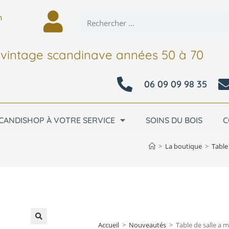
n
 vintage scandinave années 50 à 70
06 09 09 98 35
CANDISHOP À VOTRE SERVICE
SOINS DU BOIS
C
>
La boutique
>
Table
Accueil
>
Nouveautés
>
Table de salle a