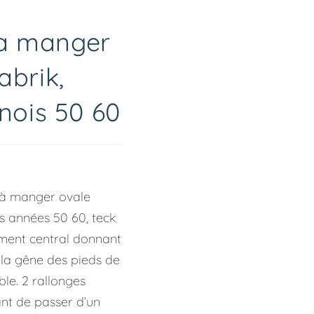
 a manger
brik,
nois 50 60
 à manger ovale
s années 50 60, teck
ement central donnant
 la gêne des pieds de
ble. 2 rallonges
ant de passer d’un