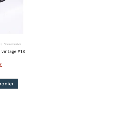
es
,
Nouveautés
 vintage #18
€
panier