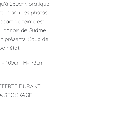
qu’à 260cm. pratique
éunion. (Les photos
écart de teinte est
ail danois de Gudme
on présents. Coup de
bon état.
e = 105cm H= 73cm
OFFERTE DURANT
94. STOCKAGE