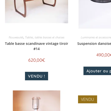
Nouveautés
,
Tables, tables basses et chaises
Luminaires et accessoir
Table basse scandinave vintage tiroir
Suspension danoise
#14
490,00
620,00
€
Ajouter au 
VENDU !
VENDU