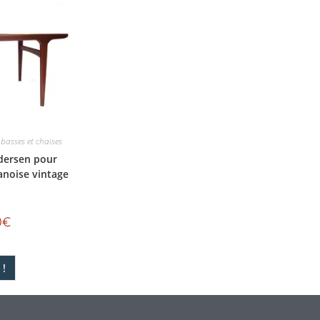
 basses et chaises
dersen pour
anoise vintage
0
€
!